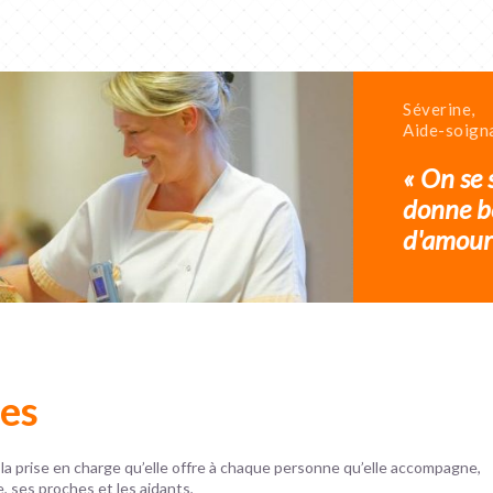
Séverine,
Aide-soign
« On se 
donne b
d'amour 
res
 la prise en charge qu’elle offre à chaque personne qu’elle accompagne,
e, ses proches et les aidants,