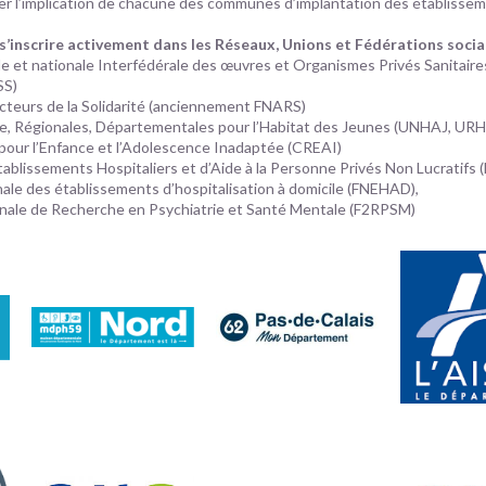
ier l’implication de chacune des communes d’implantation des établisse
à s’inscrire activement dans les Réseaux, Unions et Fédérations soci
e et nationale Interfédérale des œuvres et Organismes Privés Sanitaire
SS)
Acteurs de la Solidarité (anciennement FNARS)
le, Régionales, Départementales pour l’Habitat des Jeunes (UNHAJ, UR
 pour l’Enfance et l’Adolescence Inadaptée (CREAI)
tablissements Hospitaliers et d’Aide à la Personne Privés Non Lucratifs 
nale des établissements d’hospitalisation à domicile (FNEHAD),
onale de Recherche en Psychiatrie et Santé Mentale (F2RPSM)