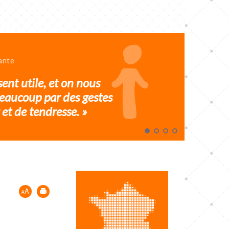
ante
sent utile, et on nous
eaucoup par des gestes
et de tendresse. »