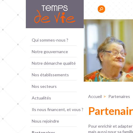
Panneau de gestion des cookies
Résidence Sociale Jeunes
Qui sommes-nous ?
s ont besoin d'un
Notre gouvernance
'autres d'un
pour se reposer. »
Notre démarche qualité
Nos établissements
Nos secteurs
Accueil
Partenaires
Actualités
Partenai
Ils nous financent, et vous ?
Nous rejoindre
Pour enrichir et adapter
mais aussi pour sa famill
Partenaires