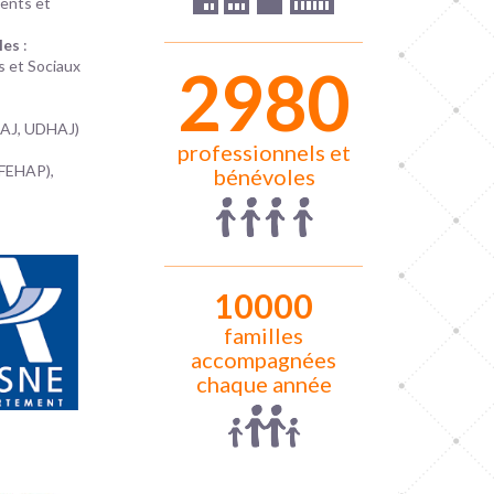
ments et
ales
:
s et Sociaux
2992
HAJ, UDHAJ)
professionnels et
(FEHAP),
bénévoles
10000
familles
accompagnées
chaque année