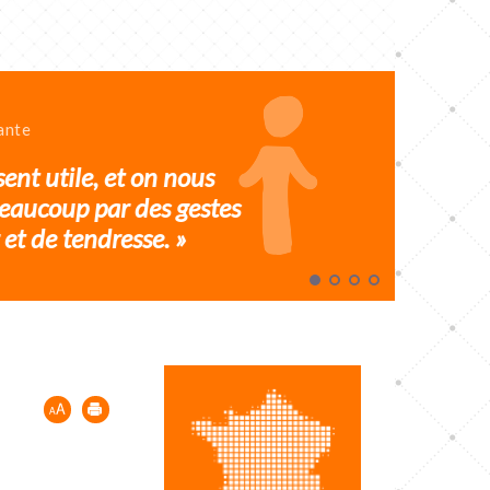
ante
sent utile, et on nous
eaucoup par des gestes
et de tendresse. »