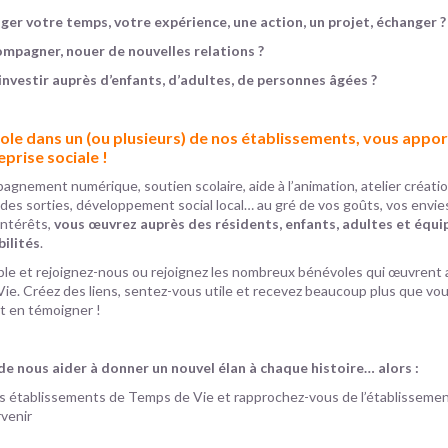
er votre temps, votre expérience, une action, un projet, échanger ?
ompagner, nouer de nouvelles relations ?
nvestir auprès d’enfants, d’adultes, de personnes âgées ?
le dans un (ou plusieurs) de nos établissements, vous appo
eprise sociale !
agnement numérique, soutien scolaire, aide à l’animation, atelier créatio
s sorties, développement social local… au gré de vos goûts, vos envies
intérêts,
vous œuvrez auprès des résidents, enfants, adultes et équ
bilités
.
réable et rejoignez-nous ou rejoignez les nombreux bénévoles qui œuvrent
ie. Créez des liens, sentez-vous utile et recevez beaucoup plus que v
t en témoigner !
 de nous aider à donner un nouvel élan à chaque histoire… alors :
s établissements de Temps de Vie et rapprochez-vous de l’établissemen
rvenir