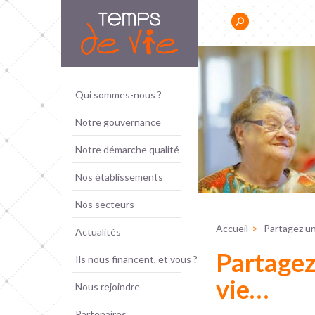
Panneau de gestion des cookies
Résidence Sociale Jeunes
Qui sommes-nous ?
s ont besoin d'un
Notre gouvernance
'autres d'un
pour se reposer. »
Notre démarche qualité
Nos établissements
Nos secteurs
Accueil
Partagez u
Actualités
Partagez
Ils nous financent, et vous ?
vie…
Nous rejoindre
Partenaires