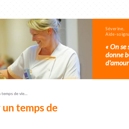
Séverine,
Aide-soign
« On se 
donne b
d'amour 
n temps de vie…
 un temps de