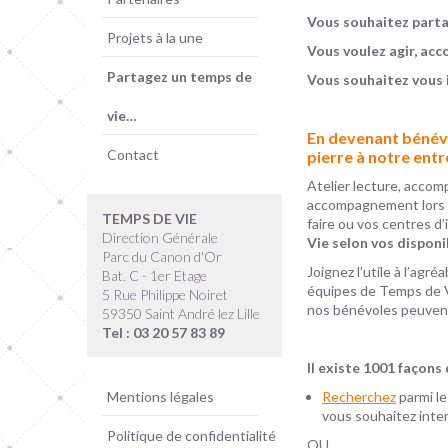
Vous souhaitez partag
Projets à la une
Vous voulez agir, acc
Partagez un temps de
Vous souhaitez vous i
vie…
En devenant bénévo
Contact
pierre à notre entr
Atelier lecture, accomp
accompagnement lors de
TEMPS DE VIE
faire ou vos centres d’
Direction Générale
Vie selon vos disponi
Parc du Canon d'Or
Joignez l’utile à l’ag
Bat. C - 1er Etage
équipes de Temps de V
5 Rue Philippe Noiret
nos bénévoles peuven
59350 Saint André lez Lille
Tel : 03 20 57 83 89
Il existe 1001 façons
Mentions légales
Recherchez
parmi le
vous souhaitez inte
Politique de confidentialité
OU