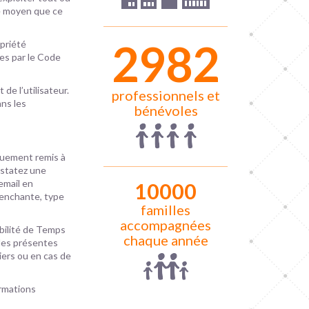
ue moyen que ce
2991
opriété
ues par le Code
de l’utilisateur.
professionnels et
ans les
bénévoles
iquement remis à
nstatez une
email en
10000
lenchante, type
familles
accompagnées
abilité de Temps
chaque année
 des présentes
iers ou en cas de
ormations