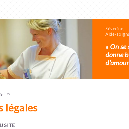
Séverine,
Aide-soign
« On se 
donne b
d'amour 
égales
 légales
U SITE