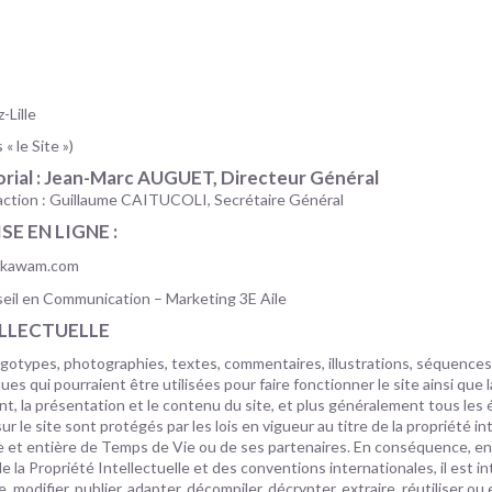
-Lille
« le Site »)
rial : Jean-Marc AUGUET, Directeur Général
action : Guillaume CAITUCOLI, Secrétaire Général
E EN LIGNE :
kawam.com
eil en Communication – Marketing 3E Aile
LLECTUELLE
gotypes, photographies, textes, commentaires, illustrations, séquences 
ues qui pourraient être utilisées pour faire fonctionner le site ainsi que 
t, la présentation et le contenu du site, et plus généralement tous les
ur le site sont protégés par les lois en vigueur au titre de la propriété int
ne et entière de Temps de Vie ou de ses partenaires. En conséquence, en
 la Propriété Intellectuelle et des conventions internationales, il est in
, modifier, publier, adapter, décompiler, décrypter, extraire, réutiliser ou