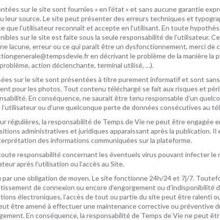
ntées sur le site sont fournies « en l’état » et sans aucune garantie exp
u leur source. Le site peut présenter des erreurs techniques et typogr
e que l’utilisateur reconnaît et accepte en l’utilisant. En toute hypothèse,
ibles sur le site est faite sous la seule responsabilité de l’utilisateur. C
 une lacune, erreur ou ce qui paraît être un dysfonctionnement, merci d
ectiongenerale@tempsdevie.fr en décrivant le problème de la manière la p
problème, action déclenchante, terminal utilisé, …).
sées sur le site sont présentées à titre purement informatif et sont sans
nt pour les photos. Tout contenu téléchargé se fait aux risques et périls
onsabilité. En conséquence, ne saurait être tenu responsable d’un que
de l’utilisateur ou d’une quelconque perte de données consécutives au t
our régulières, la responsabilité de Temps de Vie ne peut être engagée e
itions administratives et juridiques apparaissant après la publication. I
’interprétation des informations communiquées sur la plateforme.
oute responsabilité concernant les éventuels virus pouvant infecter le 
ateur après l’utilisation ou l’accès au Site.
par une obligation de moyen. Le site fonctionne 24h/24 et 7j/7. Toutefo
ntissement de connexion ou encore d’engorgement ou d’indisponibilité du
ons électroniques, l’accès de tout ou partie du site peut être ralenti o
eut être amené à effectuer une maintenance corrective ou préventive du
rgement. En conséquence, la responsabilité de Temps de Vie ne peut êt