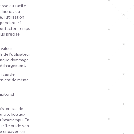
resse ou tacite
aphiques ou
 l’utilisation
ependant, si
e contacter Temps
lus précise
 valeur
 de l’utilisateur
lconque dommage
éléchargement.
n cas de
l en est de même
matériel
is, en cas de
 site liée aux
u interrompu. En
 site ou de son
re engagée en