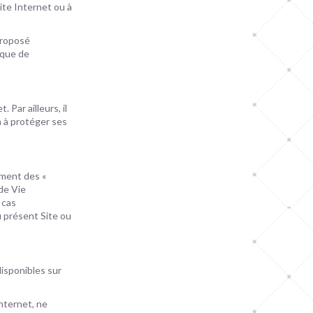
ite Internet ou à
proposé
ique de
 Par ailleurs, il
n à protéger ses
ement des «
de Vie
 cas
u présent Site ou
disponibles sur
nternet, ne