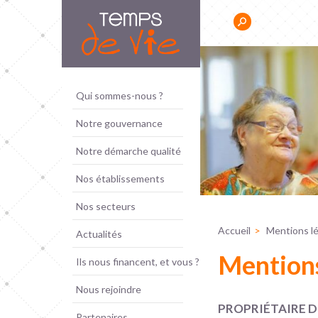
Panneau de gestion des cookies
Résidence Sociale Jeunes
Qui sommes-nous ?
s ont besoin d'un
Notre gouvernance
'autres d'un
pour se reposer. »
Notre démarche qualité
Nos établissements
Nos secteurs
Accueil
Mentions l
Actualités
Mentions
Ils nous financent, et vous ?
Nous rejoindre
PROPRIÉTAIRE D
Partenaires