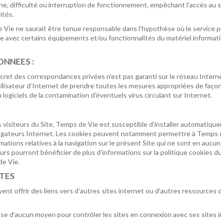
nne, difficulté ou interruption de fonctionnement, empêchant l’accès au s
ités.
 Vie ne saurait être tenue responsable dans l’hypothèse où le service 
le avec certains équipements et/ou fonctionnalités du matériel informat
ONNEES :
ecret des correspondances privées n’est pas garanti sur le réseau Internet.
ilisateur d’Internet de prendre toutes les mesures appropriées de faço
logiciels de la contamination d’éventuels virus circulant sur Internet.
es visiteurs du Site, Temps de Vie est susceptible d’installer automatiqu
avigateurs Internet. Les cookies peuvent notamment permettre à Temps 
mations relatives à la navigation sur le présent Site qui ne sont en aucun
urs pourront bénéficier de plus d’informations sur la politique cookies d
e Vie.
TES
ent offrir des liens vers d’autres sites internet ou d’autres ressources 
e d’aucun moyen pour contrôler les sites en connexion avec ses sites i