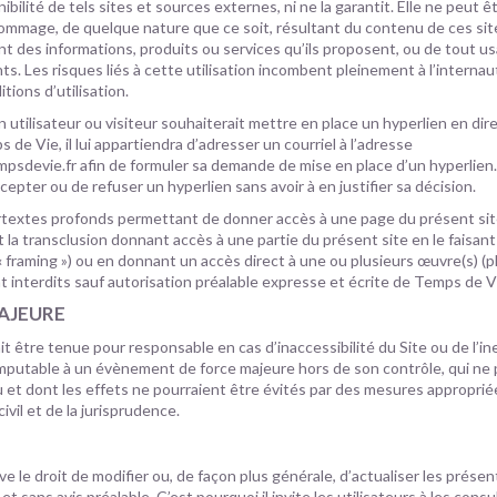
ibilité de tels sites et sources externes, ni ne la garantit. Elle ne peut 
ommage, de quelque nature que ce soit, résultant du contenu de ces sit
 des informations, produits ou services qu’ils proposent, ou de tout u
ts. Les risques liés à cette utilisation incombent pleinement à l’internaut
tions d’utilisation.
 utilisateur ou visiteur souhaiterait mettre en place un hyperlien en dir
 de Vie, il lui appartiendra d’adresser un courriel à l’adresse
psdevie.fr afin de formuler sa demande de mise en place d’un hyperlien
ccepter ou de refuser un hyperlien sans avoir à en justifier sa décision.
pertextes profonds permettant de donner accès à une page du présent si
t la transclusion donnant accès à une partie du présent site en le faisan
(« framing ») ou en donnant un accès direct à une ou plusieurs œuvre(s) (
nt interdits sauf autorisation préalable expresse et écrite de Temps de V
AJEURE
t être tenue pour responsable en cas d’inaccessibilité du Site ou de l’i
 imputable à un évènement de force majeure hors de son contrôle, qui ne 
et dont les effets ne pourraient être évités par des mesures approprié
ivil et de la jurisprudence.
e le droit de modifier ou, de façon plus générale, d’actualiser les prés
t sans avis préalable. C’est pourquoi il invite les utilisateurs à les consu