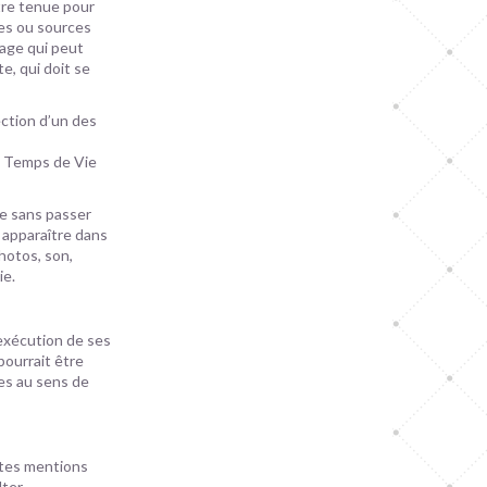
être tenue pour
es ou sources
sage qui peut
e, qui doit se
ection d’un des
. Temps de Vie
te sans passer
t apparaître dans
photos, son,
ie.
nexécution de ses
pourrait être
es au sens de
entes mentions
lter