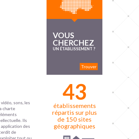
VOUS
CHERCHEZ
UN ÉTABLISSEMENT ?
Trouver
43
vidéo, sons, les
établissements
la charte
répartis sur plus
 éléments
de 150 sites
ellectuelle. Ils
géographiques
 application des
terdit de
 exploiter tout ou