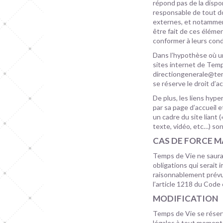
répond pas de la dispon
responsable de tout d
externes, et notamment
être fait de ces élémen
conformer à leurs condi
Dans l’hypothèse où un
sites internet de Temps
directiongenerale@tem
se réserve le droit d’a
De plus, les liens hy
par sa page d’accueil e
un cadre du site liant 
texte, vidéo, etc…) so
CAS DE FORCE M
Temps de Vie ne saurai
obligations qui serait
raisonnablement prévu 
l’article 1218 du Code c
MODIFICATION
Temps de Vie se réserv
légales à tout moment e