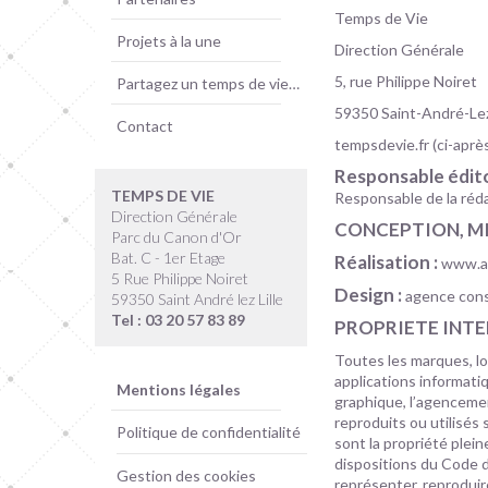
Temps de Vie
Projets à la une
Direction Générale
5, rue Philippe Noiret
Partagez un temps de vie…
59350 Saint-André-Lez
Contact
tempsdevie.fr (ci-après 
Responsable édito
TEMPS DE VIE
Responsable de la réd
Direction Générale
CONCEPTION, MIS
Parc du Canon d'Or
Bat. C - 1er Etage
Réalisation :
www.a
5 Rue Philippe Noiret
Design :
agence cons
59350 Saint André lez Lille
Tel : 03 20 57 83 89
PROPRIETE INTE
Toutes les marques, lo
applications informatiq
Mentions légales
graphique, l’agencemen
reproduits ou utilisés s
Politique de confidentialité
sont la propriété plei
dispositions du Code de
Gestion des cookies
représenter, reproduire