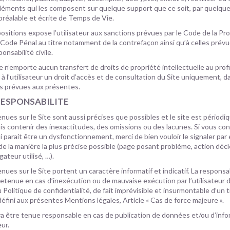
 éléments qui les composent sur quelque support que ce soit, par quelq
 préalable et écrite de Temps de Vie.
positions expose l’utilisateur aux sanctions prévues par le Code de la Pr
le Code Pénal au titre notamment de la contrefaçon ainsi qu’à celles prév
onsabilité civile.
te n’emporte aucun transfert de droits de propriété intellectuelle au profit 
 l’utilisateur un droit d’accès et de consultation du Site uniquement, d
és prévues aux présentes.
RESPONSABILITE
nues sur le Site sont aussi précises que possibles et le site est périod
ois contenir des inexactitudes, des omissions ou des lacunes. Si vous co
i parait être un dysfonctionnement, merci de bien vouloir le signaler par 
de la manière la plus précise possible (page posant problème, action déc
ateur utilisé, …).
nues sur le Site portent un caractère informatif et indicatif. La respons
retenue en cas d’inexécution ou de mauvaise exécution par l’utilisateur
Politique de confidentialité, de fait imprévisible et insurmontable d’un t
défini aux présentes Mentions légales, Article « Cas de force majeure ».
a être tenue responsable en cas de publication de données et/ou d’inf
eur.