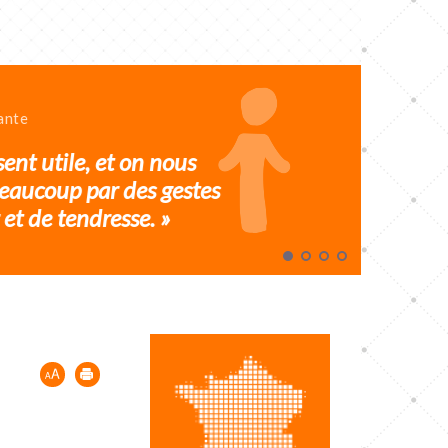
ante
sent utile, et on nous
eaucoup par des gestes
et de tendresse. »