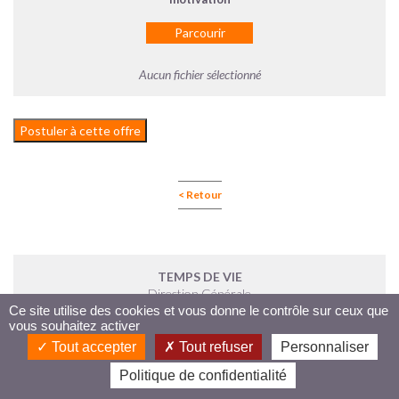
Parcourir
Aucun fichier sélectionné
Postuler à cette offre
< Retour
TEMPS DE VIE
Direction Générale
Ce site utilise des cookies et vous donne le contrôle sur ceux que
Parc du Canon d'Or
vous souhaitez activer
Bat. C - 1er Etage
5 Rue Philippe Noiret
Tout accepter
Tout refuser
Personnaliser
59350 Saint André lez Lille
Politique de confidentialité
Tel : 03 20 57 83 89