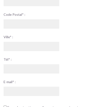
Code Postal* :
Ville* :
Tél* :
E-mail* :