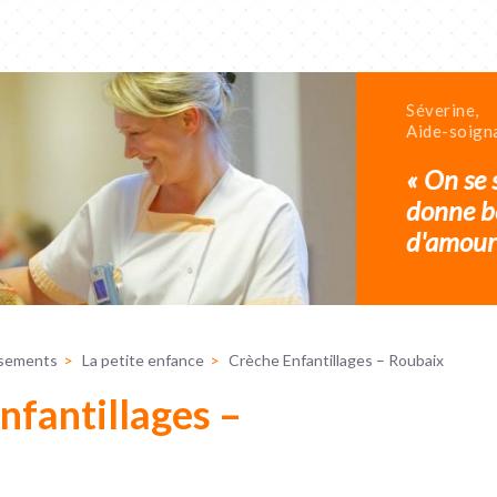
Séverine,
Aide-soign
« On se 
donne b
d'amour 
ssements
La petite enfance
Crèche Enfantillages – Roubaix
nfantillages –