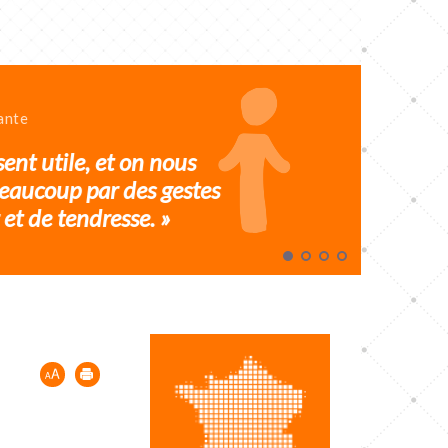
ante
sent utile, et on nous
eaucoup par des gestes
et de tendresse. »