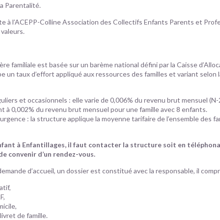
 Parentalité.
e à l’ACEPP-Colline Association des Collectifs Enfants Parents et Profe
 valeurs.
ière familiale est basée sur un barème national défini par la Caisse d’Alloc
pe un taux d’effort appliqué aux ressources des familles et variant selon
guliers et occasionnels : elle varie de 0,006% du revenu brut mensuel (N
nt à 0,002% du revenu brut mensuel pour une famille avec 8 enfants.
 urgence : la structure applique la moyenne tarifaire de l’ensemble des fa
fant à Enfantillages, il faut contacter la structure soit en téléphona
 de convenir d’un rendez-vous.
 demande d’accueil, un dossier est constitué avec la responsable, il comp
tif,
F,
icile,
ivret de famille.