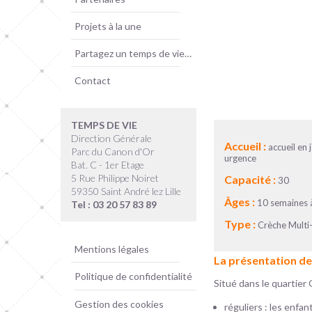
Projets à la une
Partagez un temps de vie…
Contact
TEMPS DE VIE
Direction Générale
Accueil :
accueil en 
Parc du Canon d'Or
urgence
Bat. C - 1er Etage
5 Rue Philippe Noiret
Capacité :
30
59350 Saint André lez Lille
Âges :
10 semaines 
Tel : 03 20 57 83 89
Type :
Crèche Multi-
Mentions légales
La présentation de
Politique de confidentialité
Situé dans le quartier
Gestion des cookies
réguliers : les enfa