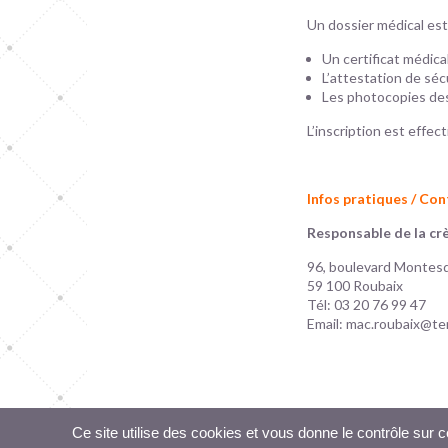
Un dossier médical es
Un certificat médical
L’attestation de sécu
Les photocopies des
L’inscription est effec
Infos pratiques / Co
Responsable de la cr
96, boulevard Montes
59 100 Roubaix
Tél: 03 20 76 99 47
Email:
mac.roubaix@te
Je souhaite être con
Ce site utilise des cookies et vous donne le contrôle sur