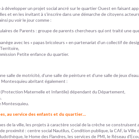
 à développer un projet social ancré sur le quartier Ouest en faisant app
es et en les invitant à s’inscrire dans une démarche de citoyens acteurs 
insi pu voir le jour comme :
laires de Parents : groupe de parents chercheurs qui ont traité une que
anège avec les « papas bricoleurs » en partenariat d’un collectif de desi
Territoire,
mmission Petite enfance du quartier.
ne salle de motricité, d’une salle de peinture et d’une salle de jeux d’eau.
 Montesquieu abritant également :
 (Protection Maternelle et Infantile) dépendant du Département,
,
le Montesquieu.
es, au service des enfants et du quartier…
ues de la ville, les projets à caractère social de la crèche se construisent
 proximité : centre social Nautilus, Condition publique, la CAF, la Ville 
a ludothèque, le Home des Flandres, les services de PMI, le Réseau d’Eco