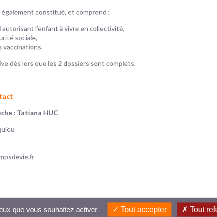
t également constitué, et comprend :
 autorisant l’enfant à vivre en collectivité,
rité sociale,
 vaccinations.
tive dès lors que les 2 dossiers sont complets.
ntact
èche : Tatiana HUC
quieu
mpsdevie.fr
tacté
 ceux que vous souhaitez activer
Tout accepter
Tout ref