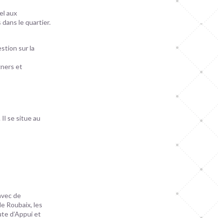
el aux
dans le quartier.
stion sur la
gners et
 Il se situe au
 avec de
de Roubaix, les
ute d’Appui et