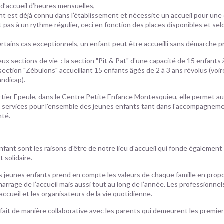
 d’accueil d’heures mensuelles,
ant est déjà connu dans l’établissement et nécessite un accueil pour une
 pas à un rythme régulier, ceci en fonction des places disponibles et sel
rtains cas exceptionnels, un enfant peut être accueilli sans démarche pr
eux sections de vie : la section "Pit & Pat" d'une capacité de 15 enfants
 section "Zébulons" accueillant 15 enfants âgés de 2 à 3 ans révolus
(voir
andicap).
tier Epeule, dans le Centre Petite Enfance Montesquieu, elle permet aux
rs services pour l'ensemble des jeunes enfants tant dans l'accompagnem
nté.
 l'enfant sont les raisons d'être de notre lieu d'accueil qui fonde égaleme
t solidaire.
jeunes enfants prend en compte les valeurs de chaque famille en pro
arrage de l’accueil mais aussi tout au long de l’année. Les professionnel
’accueil et les organisateurs de la vie quotidienne.
ait de manière collaborative avec les parents qui demeurent les premie