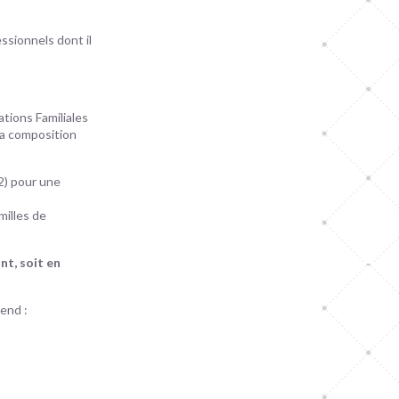
ssionnels dont il
ations Familiales
 la composition
-2) pour une
milles de
nt, soit en
rend :