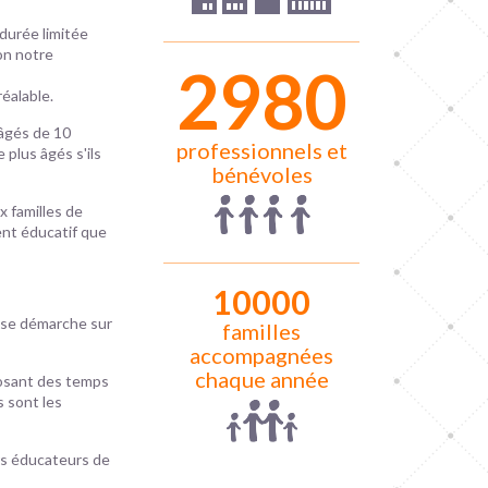
 durée limitée
on notre
2992
éalable.
 âgés de 10
professionnels et
e plus âgés s'ils
bénévoles
 familles de
ent éducatif que
10000
nt se démarche sur
familles
accompagnées
chaque année
posant des temps
s sont les
rs éducateurs de