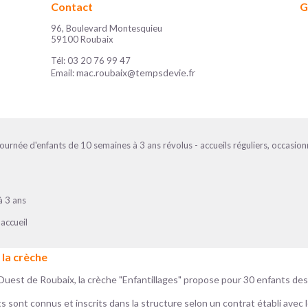
Contact
G
96, Boulevard Montesquieu
59100 Roubaix
Tél: 03 20 76 99 47
mac.roubaix@tempsdevie.fr
Email:
journée d'enfants de 10 semaines à 3 ans révolus - accueils réguliers, occasion
à 3 ans
accueil
 la crèche
 Ouest de Roubaix, la crèche "Enfantillages" propose pour 30 enfants des
nts sont connus et inscrits dans la structure selon un contrat établi avec 