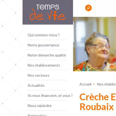
Panneau de gestion des cookies
Résidence Sociale Jeunes
Qui sommes-nous ?
s ont besoin d'un
Notre gouvernance
'autres d'un
pour se reposer. »
Notre démarche qualité
Nos établissements
Nos secteurs
Accueil
Nos établi
Actualités
Crèche E
Ils nous financent, et vous ?
Roubaix
Nous rejoindre
Partenaires