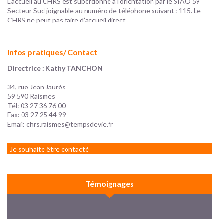
L’accueil au CHRS est subordonné à l’orientation par le SIAO 59
Secteur Sud joignable au numéro de téléphone suivant : 115. Le
CHRS ne peut pas faire d’accueil direct.
Infos pratiques/ Contact
Directrice : Kathy TANCHON
34, rue Jean Jaurès
59 590 Raismes
Tél: 03 27 36 76 00
Fax: 03 27 25 44 99
Email:
chrs.raismes@tempsdevie.fr
Je souhaite être contacté
Témoignages