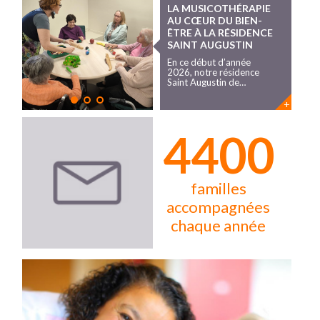
LA MUSICOTHÉRAPIE
AU CŒUR DU BIEN-
ÊTRE À LA RÉSIDENCE
SAINT AUGUSTIN
En ce début d’année
2026, notre résidence
Saint Augustin de…
+
4750
familles
accompagnées
chaque année