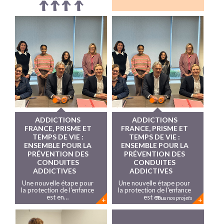
ADDICTIONS
ADDICTIONS
LES TRAVAUX DE LA
FRANCE, PRISME ET
FRANCE, PRISME ET
FUTURE
TEMPS DE VIE :
TEMPS DE VIE :
POUPONNIÈRE
ENSEMBLE POUR LA
ENSEMBLE POUR LA
TEMPS DE VIE DE SIN-
PRÉVENTION DES
PRÉVENTION DES
LE-NOBLE ONT
CONDUITES
CONDUITES
DÉBUTÉ
ADDICTIVES
ADDICTIVES
L’Association TEMPS DE
Une nouvelle étape pour
Une nouvelle étape pour
VIE, la ville de Sin-le-
la protection de l'enfance
la protection de l'enfance
Noble et le…
est en…
est en…
Tous nos projets
+
+
+