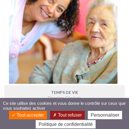
TEMPS DE VIE
Direction Générale
Parc du Canon d'Or
Ce site utilise des cookies et vous donne le contrôle sur ceux que
vous souhaitez activer
Bat. C - 1er Etage
5 Rue Philippe Noiret
Tout accepter
Tout refuser
Personnaliser
59350 Saint André lez Lille
Politique de confidentialité
Tel : 03 20 57 83 89